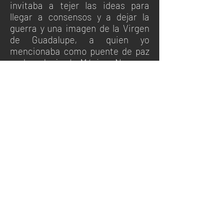
invitaba a tejer las ideas para
llegar a consensos y a dejar la
guerra y una imagen de la Virgen
de Guadalupe, a quien yo
mencionaba como puente de paz
en la colonia de México. No supe
nada más hasta varios meses
después, cuando me llegó un
correo electrónico de las Farc. Por
supuesto me dio muchísimo
susto, pero cuando me atreví a
abrirlo, venía de la comisión de
paz de las Farc y era una hermosa
carta de agradecimiento en la que
hacían eco a mi invitación a tejer
las ideas.
Después Lucía Jaramillo me trajo
de Cuba una carta firmada de
puño y letra por varios miembros