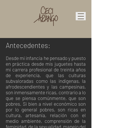
Antecedentes:
Desde mi infancia he pensado y puesto
en práctica desde mis juguetes hasta
mi carrera profesional de treinta años
de experiencia, que las culturas
subvaloradas como las indígenas, la
afrodescendientes y las campesinas,
son inmensamente ricas, contrario a lo
que se piensa comúnmente, que son
pobres. Si bien a nivel económico son
por lo general pobres, son ricas en
cultura, artesanía, relación con el
medio ambiente, comprensión de la
feminidad, de la sexualidad, manejo del