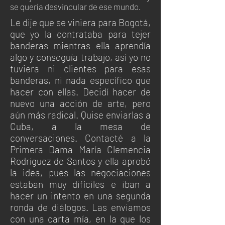
se quería desvincular de ese mundo.
Le dije que se viniera para Bogotá,
que yo la contrataba para tejer
banderas mientras ella aprendía
algo y conseguía trabajo, así yo no
tuviera ni clientes para esas
banderas, ni nada específico que
hacer con ellas. Decidí hacer de
nuevo una acción de arte, pero
aún más radical. Quise enviarlas a
Cuba, a la mesa de
conversaciones. Contacté a la
Primera Dama María Clemencia
Rodríguez de Santos y ella aprobó
la idea, pues las negociaciones
estaban muy difíciles e iban a
hacer un intento en una segunda
ronda de diálogos. Las enviamos
con una carta mía, en la que los