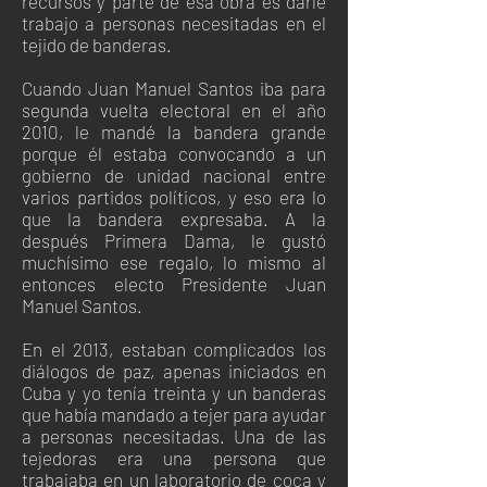
recursos y parte de esa obra es darle
trabajo a personas necesitadas en el
tejido de banderas.
Cuando Juan Manuel Santos iba para
segunda vuelta electoral en el año
2010, le mandé la bandera grande
porque él estaba convocando a un
gobierno de unidad nacional entre
varios partidos políticos, y eso era lo
que la bandera expresaba. A la
después Primera Dama, le gustó
muchísimo ese regalo, lo mismo al
entonces electo Presidente Juan
Manuel Santos.
En el 2013, estaban complicados los
diálogos de paz, apenas iniciados en
Cuba y yo tenía treinta y un banderas
que había mandado a tejer para ayudar
a personas necesitadas. Una de las
tejedoras era una persona que
trabajaba en un laboratorio de coca y