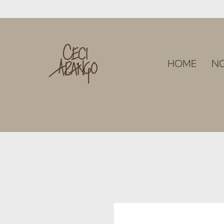
HOME
N