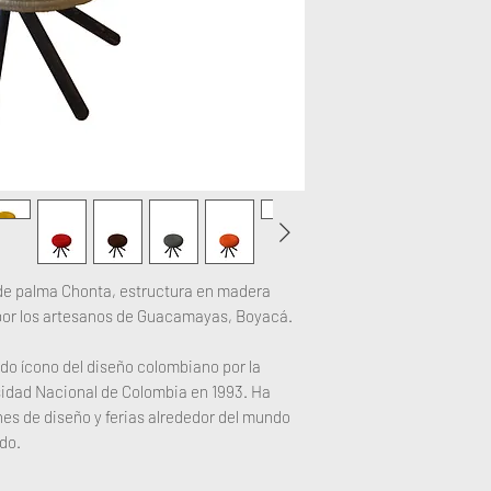
envio inmedianto.
natual, cambio de dime
naturaleza y del respet
Cuida la madera con ace
jabón de coco.
Apreciamos la humilda
tener. Esta se refleja 
manejamos los materiale
hombre en la artesanía
antropológicamente im
los ensambles dejados a
de palma Chonta, estructura en madera
estética integral de n
por los artesanos de Guacamayas, Boyacá.
es la belleza de la imp
humildad, no aparenta
do ícono del diseño colombiano por la
sidad Nacional de Colombia en 1993. Ha
es de diseño y ferias alrededor del mundo
do.