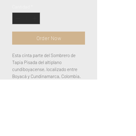
Cantidad
*
Order Now
Esta cinta parte del Sombrero de
Tapia Pisada del altiplano
cundiboyacense, localizado entre
Boyacá y Cundinamarca, Colombia.
Es un sombrero muy escaso,
conformado por trenzas de cuatro
cintas con un tejido de ritmo
complejo, tan fuerte que hace que el
sombrero tenga nombre de sistema
constructivo de arquitectura. En el
sombrero original la cinta tiene 0.7
cm. aprox. Con este modelo de